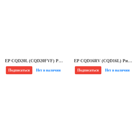
EP CQD20L (CQD20FVF) Ричтрак
EP CQD16RV (CQD16L) Ричтрак
Подписаться
Нет в наличии
Подписаться
Нет в наличии