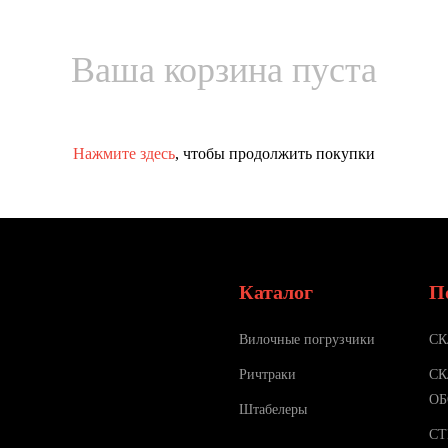
Ваша корзина пуста
Нажмите здесь
, чтобы продолжить покупки
Каталог
П
Вилочные погрузчики
СК
Ричтраки
СК
ОБ
Штабелеры
С