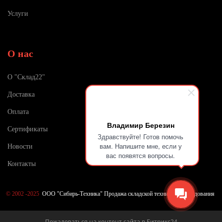
Услуги
О нас
О "Склад22"
Доставка
Оплата
Владимир Березин
Сертификаты
Здравствуйте! Готов помочь
вам. Напишите мне, если у
Новости
вас появятся вопросы.
Контакты
©
2002 -2025
ООО "Сибирь-Техника" Продажа складской техники и оборудования
Пожаловаться на контент cайта в
Битрикс24