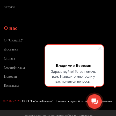
Услуги
О нас
О "Склад22"
Доставка
Оплата
Владимир Березин
Сертификаты
Здравствуйте! Готов помочь
вам. Напишите мне, если у
Новости
вас появятся вопросы.
Контакты
©
2002 -2025
ООО "Сибирь-Техника" Продажа складской техники и оборудования
Пожаловаться на контент cайта в
Битрикс24